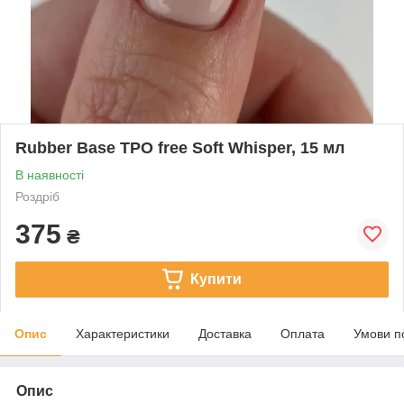
Rubber Base TPO free Soft Whisper, 15 мл
В наявності
Роздріб
375
₴
Купити
Опис
Характеристики
Доставка
Оплата
Умови п
Опис