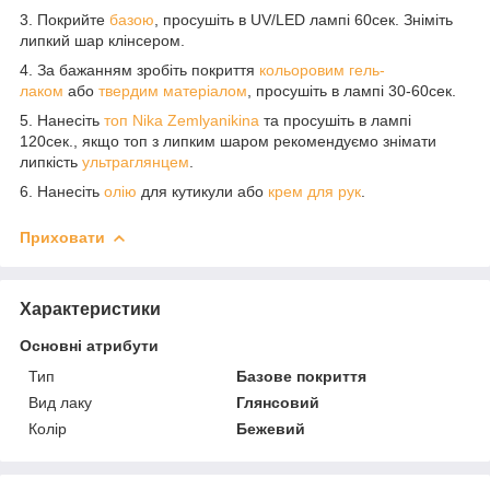
3. Покрийте
базою
, просушіть в UV/LED лампі 60сек. Зніміть
липкий шар клінсером.
4. За бажанням зробіть покриття
кольоровим гель-
лаком
або
твердим матеріалом
, просушіть в лампі 30-60сек.
5. Нанесіть
топ Nika Zemlyanikina
та просушіть в лампі
120сек., якщо топ з липким шаром рекомендуємо знімати
липкість
ультраглянцем
.
6. Нанесіть
олію
для кутикули або
крем для рук
.
Приховати
Характеристики
Основні атрибути
Тип
Базове покриття
Вид лаку
Глянсовий
Колір
Бежевий