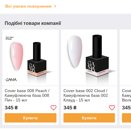
Всі умови повернення
Подібні товари компанії
Cover base 008 Peach /
Cover base 002 Cloud /
Cove
Камуфлююча база 008
Камуфлююча база 002
Кам
Пич - 15 мл
Клауд - 15 мл
Віол
345
345
345
₴
₴
Купити
Купити