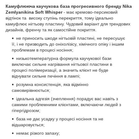
Камуфлююча каучукова база прогресивного бренду Nika
Zemlyanikina Soft Whisper
- має кремово-персиковий
відтінок та високу ступінь перекриття, тому ідеально
камуфлює нігтьову пластину. Чудовий варіант для трендових
дизайнів, френчу та як самостійне покриття.
не приносить шкоди нігтьовій пластині, не пересушує
її, і не призводить до оніхолізісу, хімічного опіку і іншим
проблемам в процесі носіння;
низькотемпературна формула каучукової бази
виключає сильне нагрівання нігтьової пластини в
процесі полімеризації, а значить клієнт не буде
відчувати сильне печіння в лампі;
розумна консистенція, яка відмінно
самовирівнюється;
ідеальна адгезія (зчеплення) порадує вас навіть з
самими проблемними клієнтами, включаючи людей з
гіпергідрозом;
база не дає усадку у процесі носіння та не
відшаровується;
немає різкого запаху;