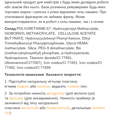
Ідеальний продукт для майстрів з будь-яким досвідом роботи
або зовсім без нього. База розчинна ремуверами будь-яких
торгових марок і сумісна з усіма відомими гель-лаками. При
спилюванні фрезером не забиває фрезу. Може
використовуватися, як в роботі з гель-лаками, так і з гелем.
Склад
:POLYURETHANE-57, Hydroxypropyl Methacrylate,
ISOBORNYL METHACRYLATE, CELLULOSE ACETATE
BUTYRATE, Hydroxycyclohexyl Phenyl Ketone, Ethyl
Trimethylbenzoyl Phenylphosphinate, Glycol HEMA-
methacrylate, Silica, PEG-9 dimethacrylate, Bis
(methacryloyloxyethyl) phosphate, p-hydroxyanisole,
Hydroquinone, Titanium dioxide/Cl 77891,
Ultramarines/CI77007), Iron oxides/Cl 77491, Iron oxides/Cl
77492, Iron oxides/Cl 77499.
Технологія нанесення базового покриття:
1. Підготуйте натуральну нігтьову пластину
м'яким
бафом
або
пилкою
, видаліть
тоніком
пил.
2. За потребою нанесіть
дегідратор
(для вологих рук)
та
фрешер
(для знезараження). Нанесіть праймер (в
залежності від типу натуральної
пластини
кислотний
або
безкислотний
, детальніше
читайте
тут
).