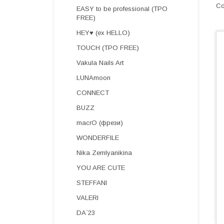
EASY to be professional (TPO
FREE)
HEY♥ (ex HELLO)
TOUCH (TPO FREE)
Vakula Nails Art
LUNAmoon
CONNECT
BUZZ
macrO (фрези)
WONDERFILE
Nika Zemlyanikina
YOU ARE CUTE
STEFFANI
VALERI
DA`23