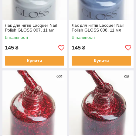
Лак для нігтів Lacquer Nail
Лак для нігтів Lacquer Nail
Polish GLOSS 007, 11 мл
Polish GLOSS 008, 11 мл
В наявності
В наявності
145
145
₴
₴
Купити
Купити