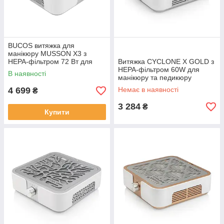
BUCOS витяжка для
манікюру MUSSON X3 з
НЕРА-фільтром 72 Вт для
Витяжка CYCLONE X GOLD з
манікюру і педикюру silver
НЕРА-фільтром 60W для
В наявності
манікюру та педикюру
4 699
Немає в наявності
₴
3 284
₴
Купити