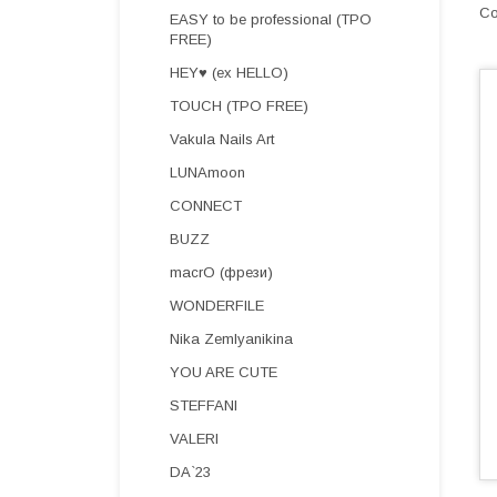
EASY to be professional (TPO
FREE)
HEY♥ (ex HELLO)
TOUCH (TPO FREE)
Vakula Nails Art
LUNAmoon
CONNECT
BUZZ
macrO (фрези)
WONDERFILE
Nika Zemlyanikina
YOU ARE CUTE
STEFFANI
VALERI
DA`23