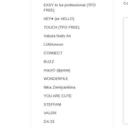
EASY to be professional (TPO
FREE)
HEY♥ (ex HELLO)
TOUCH (TPO FREE)
Vakula Nails Art
LUNAmoon
CONNECT
BUZZ
macrO (фрези)
WONDERFILE
Nika Zemlyanikina
YOU ARE CUTE
STEFFANI
VALERI
DA`23