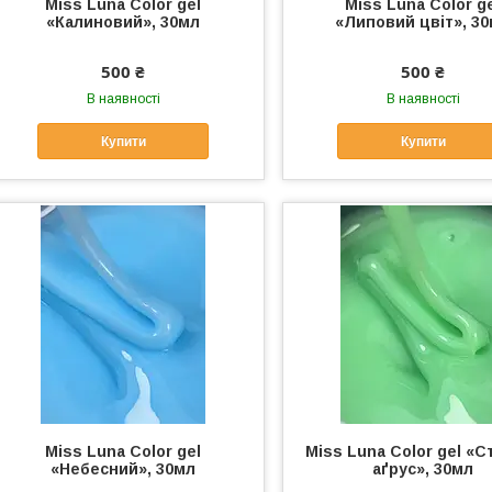
Miss Luna Color gel
Miss Luna Color g
«Калиновий», 30мл
«Липовий цвіт», 3
500 ₴
500 ₴
В наявності
В наявності
Купити
Купити
Miss Luna Color gel
Miss Luna Color gel «С
«Небесний», 30мл
аґрус», 30мл