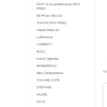
EASY to be professional (TPO
FREE)
HEY♥ (ex HELLO)
TOUCH (TPO FREE)
Vakula Nails Art
LUNAmoon
CONNECT
BUZZ
macrO (фрези)
WONDERFILE
Nika Zemlyanikina
YOU ARE CUTE
STEFFANI
VALERI
DA`23