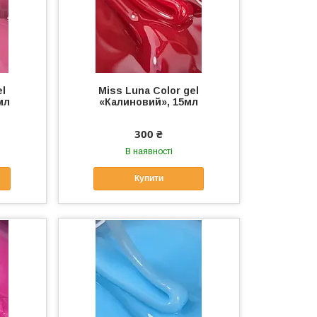
el
Miss Luna Color gel
мл
«Калиновий», 15мл
300 ₴
В наявності
Купити