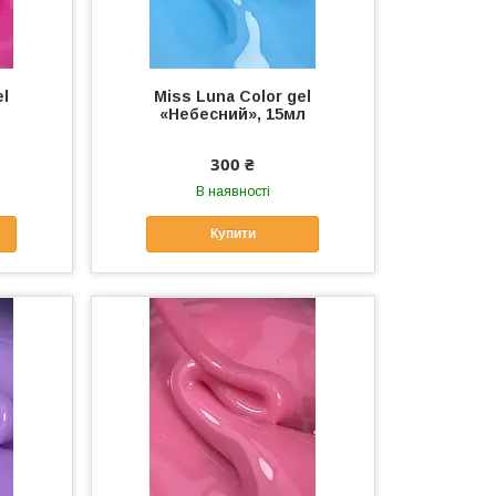
el
Miss Luna Color gel
«Небесний», 15мл
300 ₴
В наявності
Купити