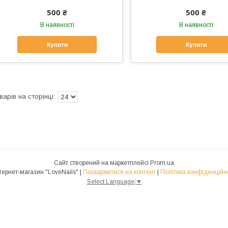
500 ₴
500 ₴
В наявності
В наявності
Купити
Купити
Сайт створений на маркетплейсі
Prom.ua
Интернет-магазин "LoveNails" |
Поскаржитися на контент
|
Політика конфіденційн
Select Language
▼