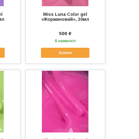
el
Miss Luna Color gel
мл
«Жоржиновий», 30мл
500 ₴
В наявності
Купити