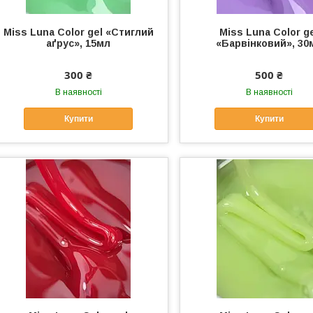
Miss Luna Color gel «Стиглий
Miss Luna Color g
аґрус», 15мл
«Барвінковий», 30
300 ₴
500 ₴
В наявності
В наявності
Купити
Купити