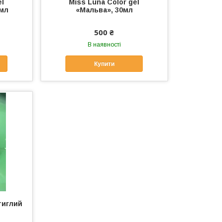
el
Miss Luna Color gel
0мл
«Мальва», 30мл
500 ₴
В наявності
Купити
тиглий