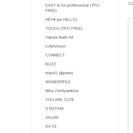
EASY to be professional (TPO
FREE)
HEY♥ (ex HELLO)
TOUCH (TPO FREE)
Vakula Nails Art
LUNAmoon
CONNECT
BUZZ
macrO (фрези)
WONDERFILE
Nika Zemlyanikina
YOU ARE CUTE
STEFFANI
VALERI
DA`23