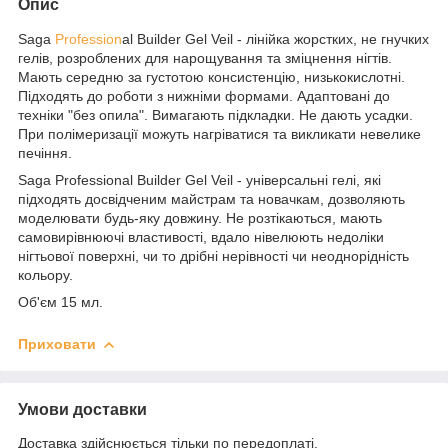
Опис
Saga
Profession
al Builder Gel Veil - лінійка жорстких, не гнучких
гелів, розроблених для нарощування та зміцнення нігтів.
Мають середню за густотою консистенцію, низькокислотні.
Підходять до роботи з нижніми формами. Адаптовані до
техніки "без опила". Вимагають підкладки. Не дають усадки.
При полімеризації можуть нагріватися та викликати невелике
печіння.
Saga Professional Builder Gel Veil - універсальні гелі, які
підходять досвідченим майстрам та новачкам, дозволяють
моделювати будь-яку довжину. Не розтікаються, мають
самовирівнюючі властивості, вдало нівелюють недоліки
нігтьової поверхні, чи то дрібні нерівності чи неоднорідність
кольору.
Об'єм 15 мл.
Приховати
Умови доставки
Доставка здійснюється тільки по передоплаті.