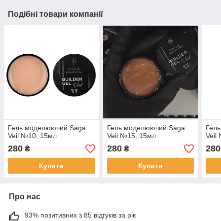
Подібні товари компанії
Гель моделюючий Saga
Гель моделюючий Saga
Гел
Veil №10, 15мл
Veil №15, 15мл
Veil
280
280
280
₴
₴
Купити
Купити
Про нас
93% позитивних з 85 відгуків за рік