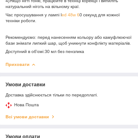
4)Якщо нігті тонкі, працюйте в техніці корекції і випиліть
натуральний ніготь на вільному краї.
Час просушування у лампі l
ed 48w 6
0 секунд для кожної
техніки роботи.
Рекомендуємо: перед нанесенням кольору або камуфлюючої
бази знімати липкий шар, щоб уникнути конфлікту матеріалів.
Доступний в об'ємі:30 мл без пензлика
Приховати
Умови доставки
Доставка здійснюється тільки по передоплаті.
Нова Пошта
Всі умови доставки
Умови оплати