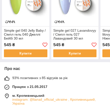
Simple gel 040 Jelly Baby /
Simple gel 027 Lavandovyy
Simp
Сімпл гель 040 Джеллі
/ Сімпл гель 027
lilo
Бейбі 30 мл
Лавандовий 30 мл
Ніжн
545
545
545
₴
₴
Купити
Купити
Про нас
93% позитивних з 85 відгуків за рік
Працює з 21.05.2017
м. Кропивницький
instagram: @lianail_official_ukraine , Кропивницький,
Україна