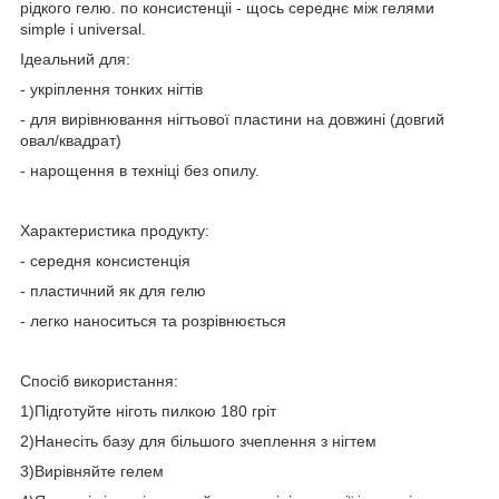
рідкого гелю. по консистенціі - щось середнє між гелями
simple і universal.
Ідеальний для:
- укріплення тонких нігтів
- для вирівнювання нігтьової пластини на довжині (довгий
овал/квадрат)
- нарощення в техніці без опилу.
Характеристика продукту:
- cередня консистенція
- пластичний як для гелю
- легко наноситься та розрівнюється
Спосіб використання:
1)Підготуйте ніготь пилкою 180 гріт
2)Нанесіть базу для більшого зчеплення з нігтем
3)Вирівняйте гелем