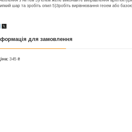
ипкий шар та зробіть опил 5)Зробіть вирівнювання геоем або базо
нформація для замовлення
іна:
345 ₴