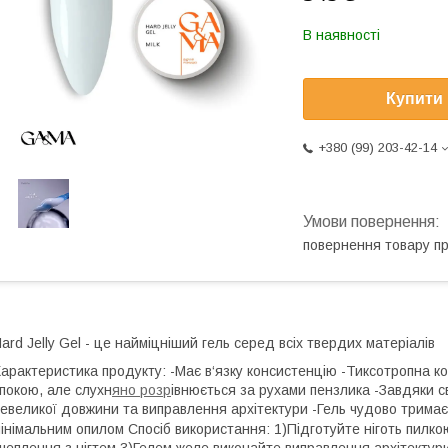
В наявності
Купити
+380 (99) 203-42-14
повернення товару п
ard Jelly Gel - це найміцніший гель серед всіх твердих матеріалів
арактеристика продукту: -Має в‘язку консистенцію -Тиксотропна ко
покою, але слухн
яно розр
івнюється за рухами пензлика -Завдяки 
евеликої довжини та виправлення архітектури -Гель чудово трима
інімальним опилом
Спосіб використання: 1)Підготуйте ніготь пилко
чеплення з нігтем 3)Гелем желе виконайте виправлення архітектури