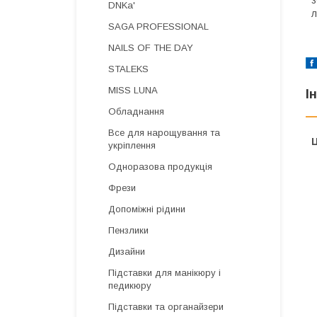
DNKa'
л
SAGA PROFESSIONAL
NAILS OF THE DAY
STALEKS
MISS LUNA
І
Обладнання
Все для нарощування та
Ц
укріплення
Одноразова продукція
Фрези
Допоміжні рідини
Пензлики
Дизайни
Підставки для манікюру і
педикюру
Підставки та органайзери