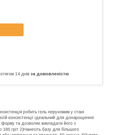
ротягом 14 днів
за домовленістю
нсистенція робить гель нерухомим у стані
своїй консистенції ідеальний для донарощення
є форму та дозволяє викладати його з
ю 180 гріт 2)Нанесіть базу для більшого
 або укріплення та просушіть 60 секунд 4)Знімімь