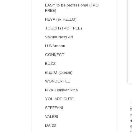
EASY to be professional (TPO
FREE)
HEY♥ (ex HELLO)
TOUCH (TPO FREE)
Vakula Nails Art
LUNAmoon
CONNECT
BUZZ
macrO (фрези)
WONDERFILE
Nika Zemlyanikina
YOU ARE CUTE
H
STEFFANI
Х
с
VALERI
н
DA`23
м
з