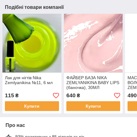
Подібні товари компанії
Лак для нігтів Nika
ФАЙБЕР БАЗА NIKA
МАС
Zemlyanikina №11, 6 мл
ZEMLYANIKINA BABY LIPS
ВОЛ
(баночка), 30МЛ
ZEM
115
640
490
₴
₴
Купити
Купити
Про нас
93% позитивних з 85 відгуків за рік