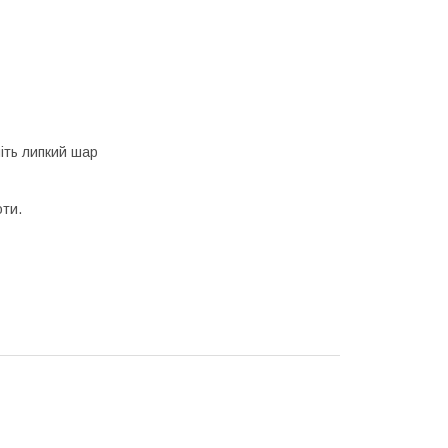
міть липкий шар
оти.