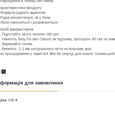
 Нарощення в техніці без опилу.
арактеристика продукту
:
 Формула рідкого акригелю
 Рідка консистенція, як у бази
 Легко наноситься і розрівнюється
посіб використання:
. Підготуйте ніготь пилкою 180 гріт.
. Нанесіть базу Fix або Classic як підложку, просушіть 60 сек та зні
. Вирівняйте гелем.
. Випиліть 1-2 мм натурального нігтя на вільному краї.
ас просушування у лампі led 48w 60 секунд для кожної техніки роб
нформація для замовлення
іна:
545 ₴