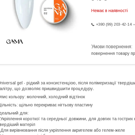
Немає в наявності
+380 (99) 203-42-14
повернення товару п
niversal gel
- рідкий за консистенцією, після полімеризації твердіши
алітру, що дозволяє пришвидшити процедуру.
пис кольору:
молочний, холодний відтінок
ільність:
щільно перекриває нігтьову пластину
деальний для:
 Укріплення короткої та середньої довжини, для довгих та гострих
вердіший матеріл
 Для вирівнювання після укріплення акригелем або гелем-желе