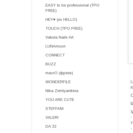
EASY to be professional (TPO
FREE)
HEY♥ (ex HELLO)
TOUCH (TPO FREE)
Vakula Nails Art
LUNAmoon
CONNECT
BUZZ
macrO (фрези)
U
WONDERFILE
п
Nika Zemlyanikina
О
YOU ARE CUTE
Щ
STEFFANI
І
-
VALERI
т
DA`23
-