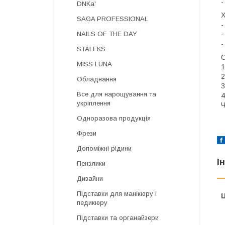
-
DNKa'
Х
SAGA PROFESSIONAL
-
NAILS OF THE DAY
-
-
STALEKS
С
MISS LUNA
1
2
Обладнання
3
Все для нарощування та
4
укріплення
Ч
Одноразова продукція
Фрези
Допоміжні рідини
І
Пензлики
Дизайни
Підставки для манікюру і
Ц
педикюру
Підставки та органайзери