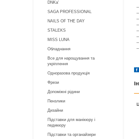
DNKa'
–
SAGA PROFESSIONAL
–
–
NAILS OF THE DAY
–
–
STALEKS
–
MISS LUNA
–
–
Обладнання
Все для нарощування та
укріплення
Одноразова продукція
Фрези
І
Допоміжні рідини
Пензлики
Ц
Дизайни
Підставки для манікюру і
педикюру
Підставки та органайзери