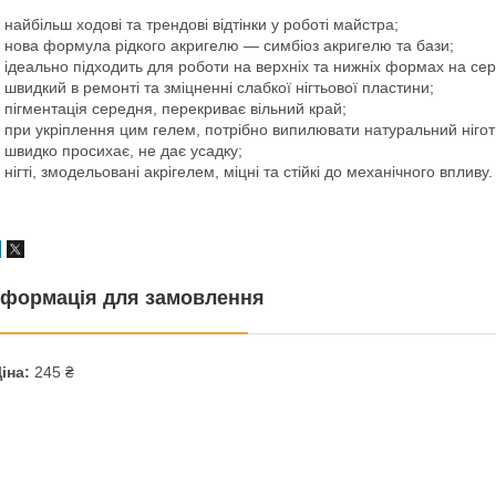
 найбільш ходові та трендові відтінки у роботі майстра;
 нова формула рідкого акригелю — симбіоз акригелю та бази;
 ідеально підходить для роботи на верхніх та нижніх формах на се
 швидкий в ремонті та зміцненні слабкої нігтьової пластини;
 пігментація середня, перекриває вільний край;
 при укріплення цим гелем, потрібно випилювати натуральний нігот
 швидко просихає, не дає усадку;
 нігті, змодельовані акрігелем, міцні та стійкі до механічного впливу.
нформація для замовлення
іна:
245 ₴