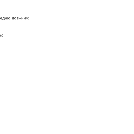
редню довжину;
ь;