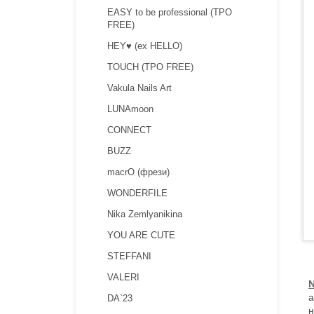
EASY to be professional (TPO
FREE)
HEY♥ (ex HELLO)
TOUCH (TPO FREE)
Vakula Nails Art
LUNAmoon
CONNECT
BUZZ
macrO (фрези)
WONDERFILE
Nika Zemlyanikina
YOU ARE CUTE
STEFFANI
VALERI
а
DA`23
н