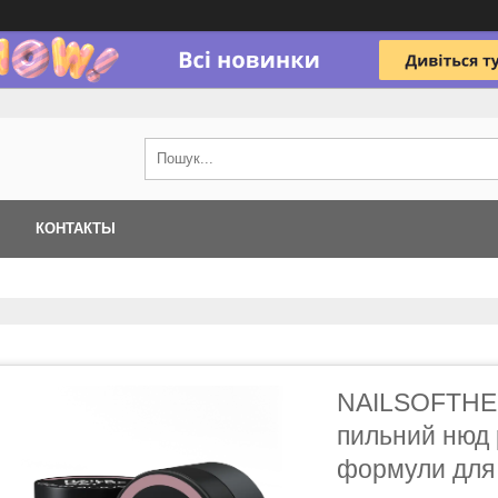
КОНТАКТЫ
NAILSOFTHED
пильний нюд 
формули для н