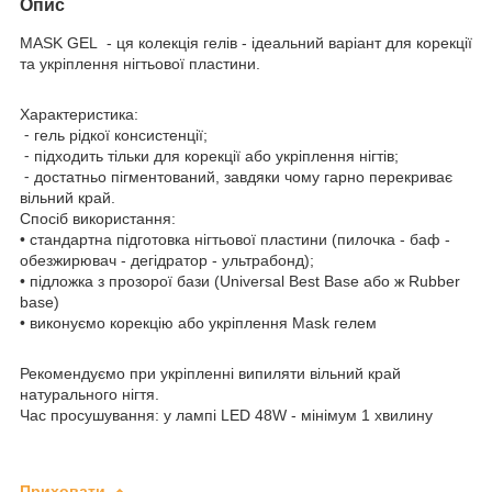
Опис
MASK GEL - ця колекція гелів - ідеальний варіант для корекції
та укріплення нігтьової пластини.
Характеристика:
⁃ гель рідкої консистенції;
⁃ підходить тільки для корекції або укріплення нігтів;
⁃ достатньо пігментований, завдяки чому гарно перекриває
вільний край.
Спосіб використання:
• стандартна підготовка нігтьової пластини (пилочка - баф -
обезжирювач - дегідратор - ультрабонд);
• підложка з прозорої бази (Universal Best Base або ж Rubber
base)
• виконуємо корекцію або укріплення Mask гелем
Рекомендуємо при укріпленні випиляти вільний край
натурального нігтя.
Час просушування: у лампі LED 48W - мінімум 1 хвилину
Приховати