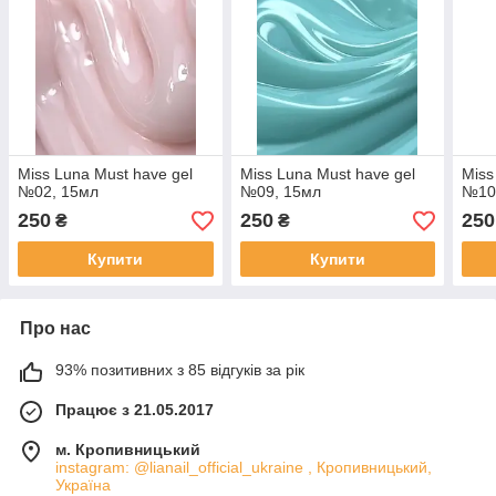
Miss Luna Must have gel
Miss Luna Must have gel
Miss
№02, 15мл
№09, 15мл
№10
250
250
250
₴
₴
Купити
Купити
Про нас
93% позитивних з 85 відгуків за рік
Працює з 21.05.2017
м. Кропивницький
instagram: @lianail_official_ukraine , Кропивницький,
Україна