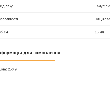
ид лаку
Камуфлю
собливості
Зміцнюв
б`єм
15 мл
нформація для замовлення
іна:
250 ₴