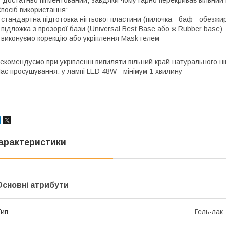
посіб використання:
 стандартна підготовка нігтьової пластини (пилочка - баф - обезжи
 підложка з прозорої бази (Universal Best Base або ж Rubber base)
 виконуємо корекцію або укріплення Mask гелем
екомендуємо при укріпленні випиляти вільний край натурального ні
ас просушування: у лампі LED 48W - мінімум 1 хвилину
арактеристики
Основні атрибути
ип
Гель-лак