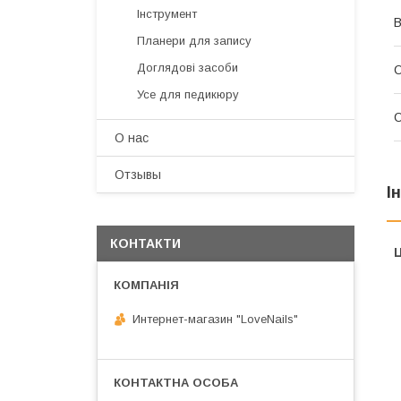
Інструмент
В
Планери для запису
Доглядові засоби
О
Усе для педикюру
О
О нас
Отзывы
І
КОНТАКТИ
Ц
Интернет-магазин "LoveNails"