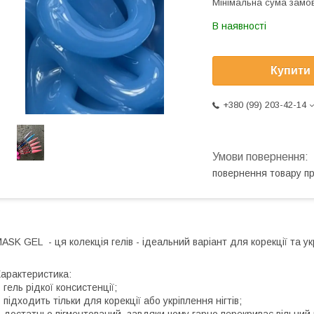
Мінімальна сума замов
В наявності
Купити
+380 (99) 203-42-14
повернення товару п
ASK GEL - ця колекція гелів - ідеальний варіант для корекції та ук
арактеристика:
 гель рідкої консистенції;
 підходить тільки для корекції або укріплення нігтів;
 достатньо пігментований, завдяки чому гарно перекриває вільний 