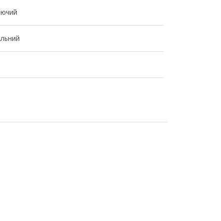
ючий
альний