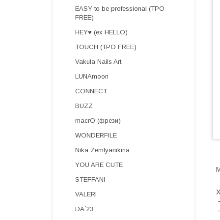
EASY to be professional (TPO
FREE)
HEY♥ (ex HELLO)
TOUCH (TPO FREE)
Vakula Nails Art
LUNAmoon
CONNECT
BUZZ
macrO (фрези)
WONDERFILE
Nika Zemlyanikina
YOU ARE CUTE
M
STEFFANI
Х
VALERI
⁃
DA`23
⁃
⁃