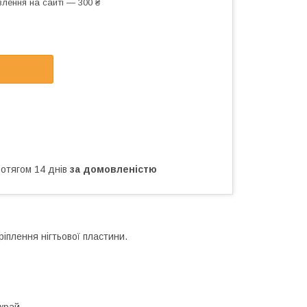
лення на сайті — 300 ₴
ротягом 14 днів
за домовленістю
ріплення нігтьової пластини.
край.