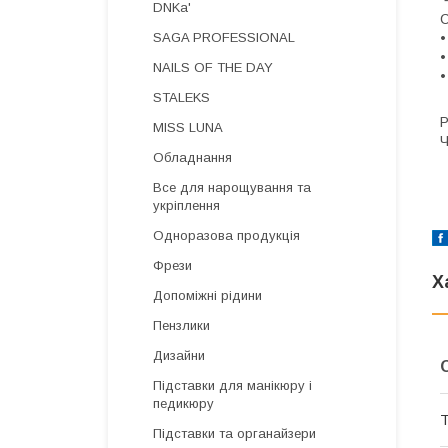
DNKa'
С
•
SAGA PROFESSIONAL
•
NAILS OF THE DAY
•
STALEKS
Р
MISS LUNA
Ч
Обладнання
Все для нарощування та
укріплення
Одноразова продукція
Фрези
Х
Допоміжні рідини
Пензлики
Дизайни
Підставки для манікюру і
педикюру
Т
Підставки та органайзери