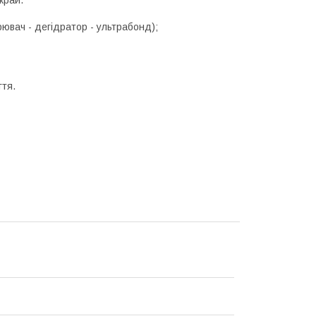
рювач - дегідратор - ультрабонд);
гтя.