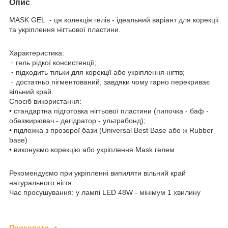
Опис
MASK GEL - ця колекція гелів - ідеальний варіант для корекції
та укріплення нігтьової пластини.
Характеристика:
⁃ гель рідкої консистенції;
⁃ підходить тільки для корекції або укріплення нігтів;
⁃ достатньо пігментований, завдяки чому гарно перекриває
вільний край.
Спосіб використання:
• стандартна підготовка нігтьової пластини (пилочка - баф -
обезжирювач - дегідратор - ультрабонд);
• підложка з прозорої бази (Universal Best Base або ж Rubber
base)
• виконуємо корекцію або укріплення Mask гелем
Рекомендуємо при укріпленні випиляти вільний край
натурального нігтя.
Час просушування: у лампі LED 48W - мінімум 1 хвилину
Приховати