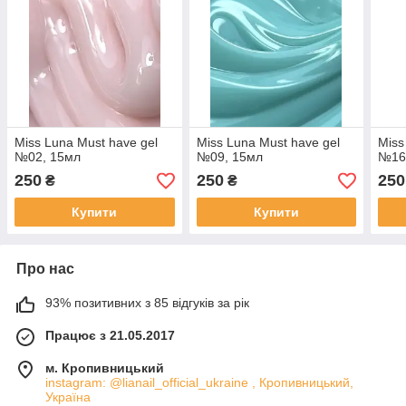
Miss Luna Must have gel
Miss Luna Must have gel
Miss
№02, 15мл
№09, 15мл
№16
250
250
250
₴
₴
Купити
Купити
Про нас
93% позитивних з 85 відгуків за рік
Працює з 21.05.2017
м. Кропивницький
instagram: @lianail_official_ukraine , Кропивницький,
Україна