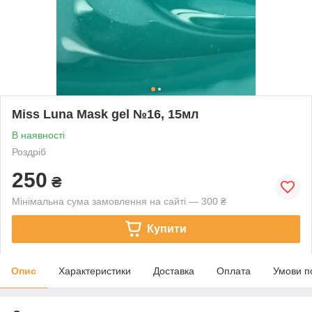
Miss Luna Mask gel №16, 15мл
В наявності
Роздріб
250
₴
Мінімальна сума замовлення на сайті — 300 ₴
Купити
Опис
Характеристики
Доставка
Оплата
Умови п