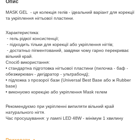
Опис
MASK GEL - ця колекція гелів - ідеальний варіант для корекції
та укріплення нігтьової пластини.
Характеристика:
⁃ гель рідкої консистенції;
⁃ підходить тільки для корекції або укріплення нігтів;
⁃ достатньо пігментований, завдяки чому гарно перекриває
вільний край.
Спосіб використання:
• стандартна підготовка нігтьової пластини (пилочка - баф -
обезжирювач - дегідратор - ультрабонд);
• підложка з прозорої бази (Universal Best Base або ж Rubber
base)
• виконуємо корекцію або укріплення Mask гелем
Рекомендуємо при укріпленні випиляти вільний край
натурального нігтя.
Час просушування: у лампі LED 48W - мінімум 1 хвилину
Приховати