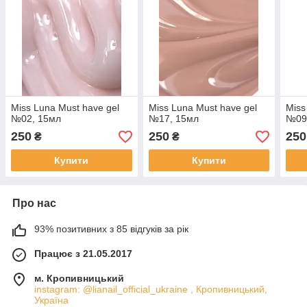
Miss Luna Must have gel
Miss Luna Must have gel
Miss
№02, 15мл
№17, 15мл
№09
250
250
250
₴
₴
Купити
Купити
Про нас
93% позитивних з 85 відгуків за рік
Працює з 21.05.2017
м. Кропивницький
instagram: @lianail_official_ukraine , Кропивницький,
Україна