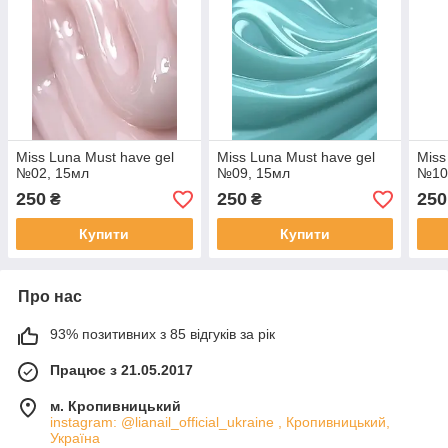
Miss Luna Must have gel
Miss Luna Must have gel
Miss
№02, 15мл
№09, 15мл
№10
250
250
250
₴
₴
Купити
Купити
Про нас
93% позитивних з 85 відгуків за рік
Працює з 21.05.2017
м. Кропивницький
instagram: @lianail_official_ukraine , Кропивницький,
Україна