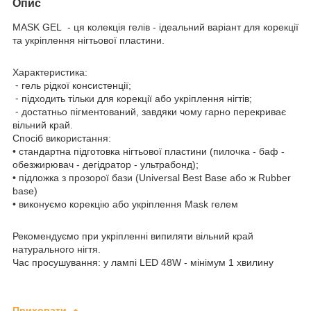
Опис
MASK GEL - ця колекція гелів - ідеальний варіант для корекції
та укріплення нігтьової пластини.
Характеристика:
⁃ гель рідкої консистенції;
⁃ підходить тільки для корекції або укріплення нігтів;
⁃ достатньо пігментований, завдяки чому гарно перекриває
вільний край.
Спосіб використання:
• стандартна підготовка нігтьової пластини (пилочка - баф -
обезжирювач - дегідратор - ультрабонд);
• підложка з прозорої бази (Universal Best Base або ж Rubber
base)
• виконуємо корекцію або укріплення Mask гелем
Рекомендуємо при укріпленні випиляти вільний край
натурального нігтя.
Час просушування: у лампі LED 48W - мінімум 1 хвилину
Приховати