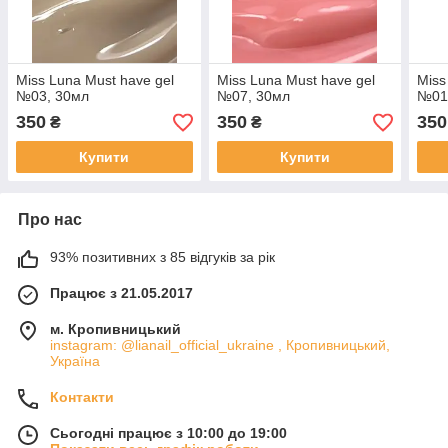
Miss Luna Must have gel
Miss Luna Must have gel
Miss
№03, 30мл
№07, 30мл
№01
350
350
350
₴
₴
Купити
Купити
Про нас
93% позитивних з 85 відгуків за рік
Працює з 21.05.2017
м. Кропивницький
instagram: @lianail_official_ukraine , Кропивницький,
Україна
Контакти
Сьогодні працює з 10:00 до 19:00