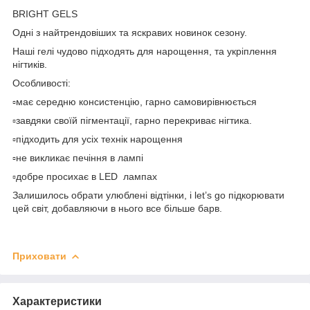
BRIGHT GELS
Одні з найтрендовіших та яскравих новинок сезону.
Наші гелі чудово підходять для нарощення, та укріплення
нігтиків.
Особливості:
▫️має середню консистенцію, гарно самовирівнюється
▫️завдяки своїй пігментації, гарно перекриває нігтика.
▫️підходить для усіх технік нарощення
▫️не викликає печіння в лампі
▫️добре просихає в LED лампах
Залишилось обрати улюблені відтінки, і let’s go підкорювати
цей світ, добавляючи в нього все більше барв.
Приховати
Характеристики