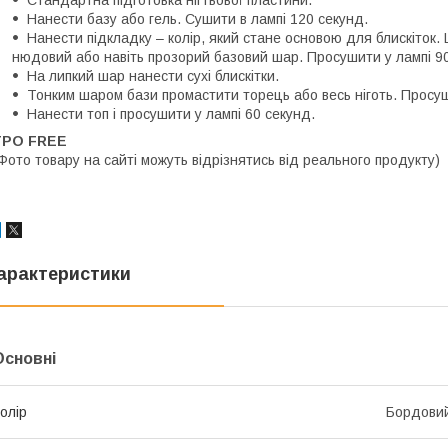
Нанести базу або гель. Сушити в лампі 120 секунд.
Нанести підкладку – колір, який стане основою для блискіток.
нюдовий або навіть прозорий базовий шар. Просушити у лампі 90
На липкий шар нанести сухі блискітки.
Тонким шаром бази промастити торець або весь ніготь. Просуш
Нанести топ і просушити у лампі 60 секунд.
TPO FREE
Фото товару на сайті можуть відрізнятись від реального продукту)
арактеристики
Основні
олір
Бордови