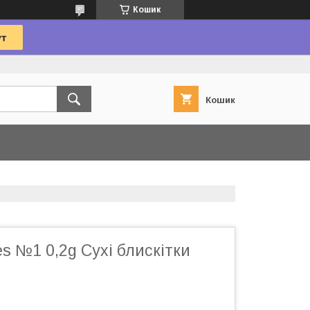
Кошик
Кошик
es №1 0,2g Сухі блискітки