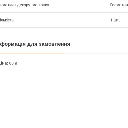
ематика декору, малюнка
Геометри
ількість
1 шт.
нформація для замовлення
іна:
80 ₴