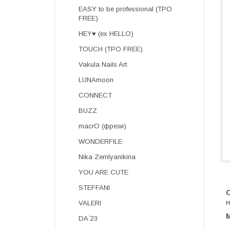
EASY to be professional (TPO
FREE)
HEY♥ (ex HELLO)
TOUCH (TPO FREE)
Vakula Nails Art
LUNAmoon
CONNECT
BUZZ
macrO (фрези)
WONDERFILE
Nika Zemlyanikina
YOU ARE CUTE
STEFFANI
С
н
VALERI
DA`23