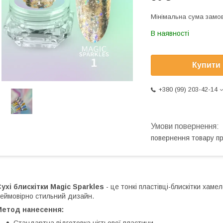
Мінімальна сума замов
В наявності
Купити
+380 (99) 203-42-14
повернення товару п
ухі блискітки Magic Sparkles
- це тонкі пластівці-блискітки хам
еймовірно стильний дизайн.
Метод нанесення:
Стандартна підготовка нігтьової пластини.