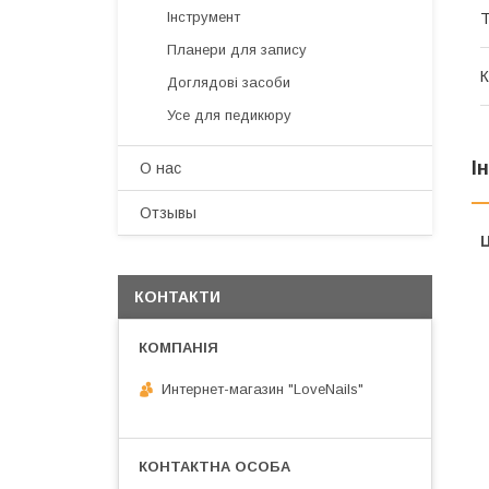
Інструмент
Т
Планери для запису
К
Доглядові засоби
Усе для педикюру
І
О нас
Отзывы
Ц
КОНТАКТИ
Интернет-магазин "LoveNails"