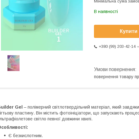
Мінімальна сума замов
В наявності
Купити
+380 (99) 203-42-14
повернення товару п
uilder Gel
– полімерний світлотвердільний матеріал, який завдяки
ігтьову пластину. Він містить фотоініціатори, що запускають проце
льтрафіолетове світло певної довжини хвилі.
Особливості:
Є безкислотним.