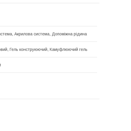
истема, Акрилова система, Допоміжна рідина
овий, Гель конструюючий, Камуфлюючий гель
й