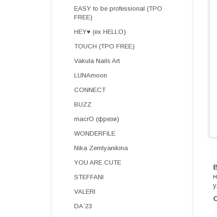
EASY to be professional (TPO
FREE)
HEY♥ (ex HELLO)
TOUCH (TPO FREE)
Vakula Nails Art
LUNAmoon
CONNECT
BUZZ
macrO (фрези)
WONDERFILE
Nika Zemlyanikina
YOU ARE CUTE
B
н
STEFFANI
у
VALERI
DA`23