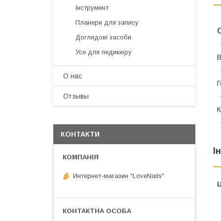
Інструмент
Планери для запису
Доглядові засоби
Усе для педикюру
В
О нас
Г
Отзывы
К
КОНТАКТИ
І
Интернет-магазин "LoveNails"
Ц