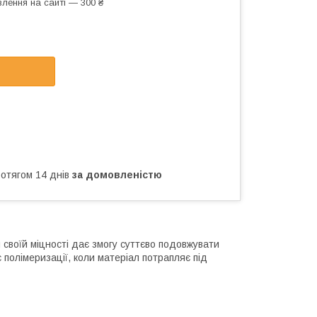
лення на сайті — 300 ₴
ротягом 14 днів
за домовленістю
 своїй міцності дає змогу суттєво подовжувати
с полімеризації, коли матеріал потрапляє під