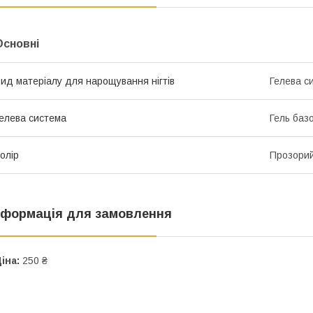
Основні
ид матеріалу для нарощування нігтів
Гелева с
елева система
Гель баз
олір
Прозори
нформація для замовлення
іна:
250 ₴