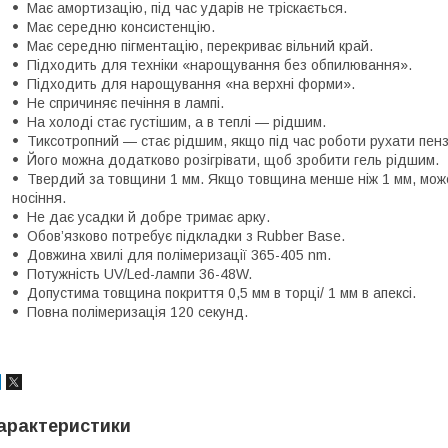
Має амортизацію, під час ударів не тріскається.
Має середню консистенцію.
Має середню пігментацію, перекриває вільний край.
Підходить для техніки «нарощування без обпилювання».
Підходить для нарощування «на верхні форми».
Не спричиняє печіння в лампі.
На холоді стає густішим, а в теплі — рідшим.
Тиксотропний — стає рідшим, якщо під час роботи рухати пен
Його можна додатково розігрівати, щоб зробити гель рідшим.
Твердий за товщини 1 мм. Якщо товщина менше ніж 1 мм, може
носіння.
Не дає усадки й добре тримає арку.
Обов’язково потребує підкладки з Rubber Base.
Довжина хвилі для полімеризації 365-405 nm.
Потужність UV/Led-лампи 36-48W.
Допустима товщина покриття 0,5 мм в торці/ 1 мм в апексі.
Повна полімеризація 120 секунд.
арактеристики